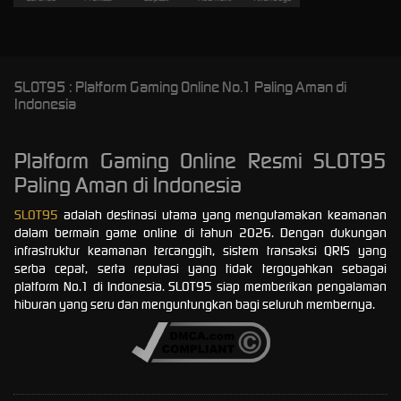
SLOT95 : Platform Gaming Online No.1 Paling Aman di
Indonesia
Platform Gaming Online Resmi SLOT95
Paling Aman di Indonesia
SLOT95
adalah destinasi utama yang mengutamakan keamanan
dalam bermain game online di tahun 2026. Dengan dukungan
infrastruktur keamanan tercanggih, sistem transaksi QRIS yang
serba cepat, serta reputasi yang tidak tergoyahkan sebagai
platform No.1 di Indonesia. SLOT95 siap memberikan pengalaman
hiburan yang seru dan menguntungkan bagi seluruh membernya.