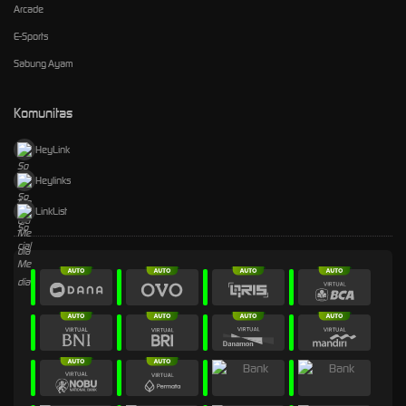
Arcade
E-Sports
Sabung Ayam
Komunitas
HeyLink
Heylinks
LinkList