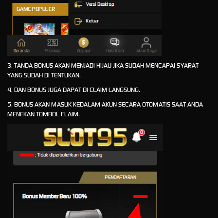
3. TANDA BONUS AKAN MENJADI HIJAU JIKA SUDAH MENCAPAI SYARAT
YANG SUDAH DI TENTUKAN.
4. DAN BONUS JUGA DAPAT DI CLAIM LANGSUNG.
5. BONUS AKAN MASUK KEDALAM AKUN SECARA OTOMATIS SAAT ANDA
MENEKAN TOMBOL CLAIM.