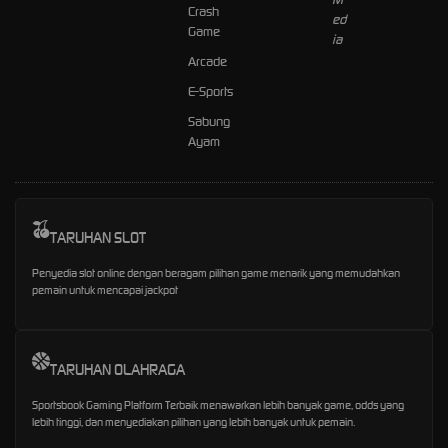
Crash
Game
Arcade
E-Sports
Sabung
Ayam
TARUHAN SLOT
Penyedia slot online dengan beragam pilihan game menarik yang memudahkan
pemain untuk mencapai jackpot
TARUHAN OLAHRAGA
Sportsbook Gaming Platform Terbaik menawarkan lebih banyak game, odds yang
lebih tinggi, dan menyediakan pilihan yang lebih banyak untuk pemain.