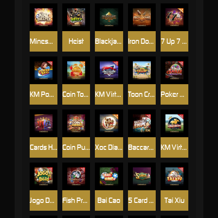
Minesweeper
Heist
Blackjack
Iron Dome
7 Up 7 Down
KM Power Ball
Coin Toss
KM Virtual Greyhound Racing
Toon Crash
Poker Roulette
Cards Hi Lo
Coin Pusher
Xoc Dia Lightning
Baccarat: Swipe
KM Virtual Horse Racing
Jogo De Bozo
Fish Prawn Crab 2
Bai Cao
5 Card Poker
Tai Xiu