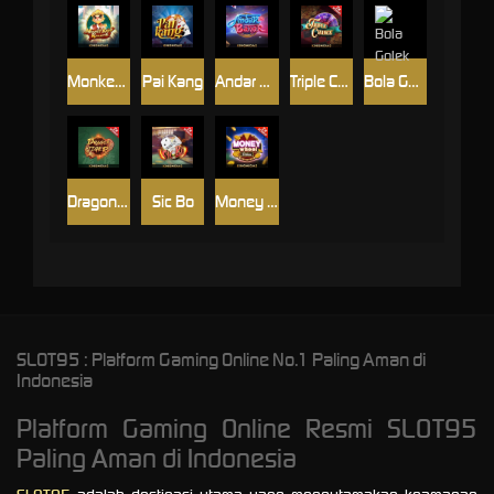
Monkey King Roulette
Pai Kang
Andar Bahar
Triple Chance
Bola Golek
Dragon Tiger 2
Sic Bo
Money Wheel Deluxe
SLOT95 : Platform Gaming Online No.1 Paling Aman di
Indonesia
Platform Gaming Online Resmi SLOT95
Paling Aman di Indonesia