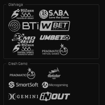
Olahraga
Crash Game