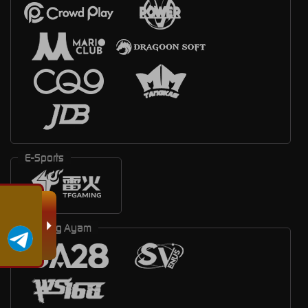
E-Sports
Sabung Ayam