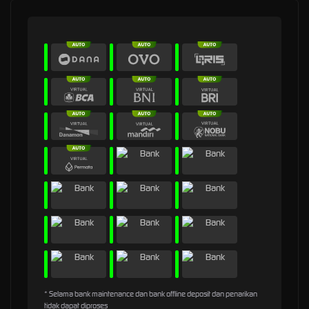
* Selama bank maintenance dan bank offline deposit dan penarikan
tidak dapat diproses