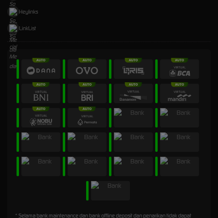
Heylinks
LinkList
* Selama bank maintenance dan bank offline deposit dan penarikan tidak dapat