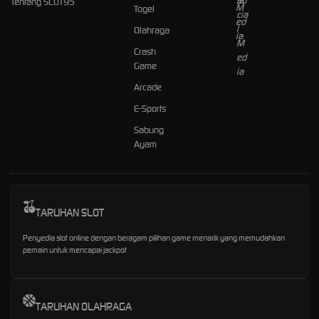
Tentang SLOT95
Togel
Olahraga
Crash
Game
Arcade
E-Sports
Sabung
Ayam
TARUHAN SLOT
Penyedia slot online dengan beragam pilihan game menarik yang memudahkan
pemain untuk mencapai jackpot
TARUHAN OLAHRAGA