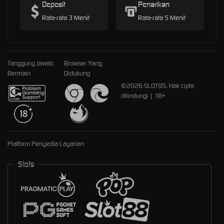
Deposit
Penarikan
Rata-rata 3 Menit
Rata-rata 5 Menit
Tanggung Jawab
Browser Yang
Bermain
Didukung
©2026 SLOT95. Hak cipta
dilindungi | 18+
Platform Penyedia Layanan
Slots