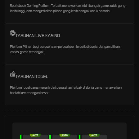
Sportsbook Gaming Platform Terbaik menawarkan lebih banyak game, odds yang
lebih tinggi, dan menyediakan pilihan yang lebih banyak untuk pemain.
TARUHAN LIVE KASINO
Platform Pilihan bagi perusahaan-perusahaan terbaik di dunia, dengan pilihan
variasi game terbanyak
TARUHAN TOGEL
Platform togel yang menarik dari perusahan terbaik di dunia yang menawarkan
hadiah kemenangan besar