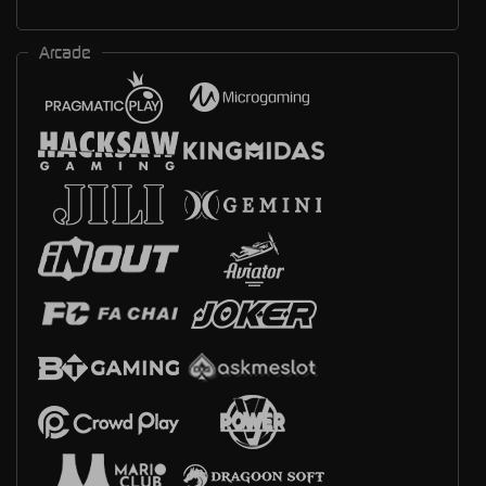
Arcade